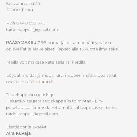
Seiskarinkatu 35
20900 Turku
Puh 0440 550 370
taide.kappeli@gmail.com
PÄÄSYMAKSU
7,5/5 euroa (alhaisempi pääsymaksu
opiskelijat ja eläkeläiset), lapset alle 15 vuotta ilmaiseksi.
Meillä voit maksaa käteisellä tai kortilla.
Löydät meidät ja muut Turun alueen matkailupalvelut
osoitteesta
Visitturku.fi
Taidekappelin uutiskirje
Haluatko seurata taidekappelin toimintaa? Liity
postituslistallemme lähettämällä sähköpostiosoitteesi:
taide.kappeli@gmail.com
Lisätiedot ja kyselyt
Aira Kuvaja