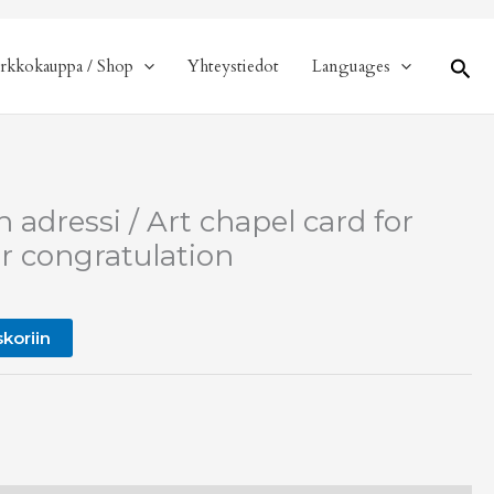
Hae
rkkokauppa / Shop
Yhteystiedot
Languages
 adressi / Art chapel card for
r congratulation
skoriin