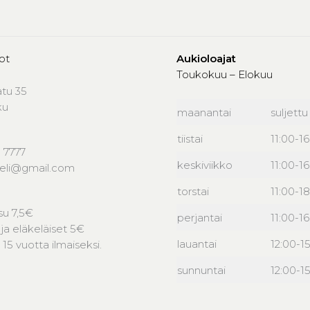
ot
Aukioloajat
Toukokuu – Elokuu
atu 35
ku
maanantai
suljettu
tiistai
11:00-1
 7777
keskiviikko
11:00-1
peli@gmail.com
torstai
11:00-18
u 7,5€
perjantai
11:00-1
 ja eläkeläiset 5€
lauantai
12:00-1
 15 vuotta ilmaiseksi.
sunnuntai
12:00-1