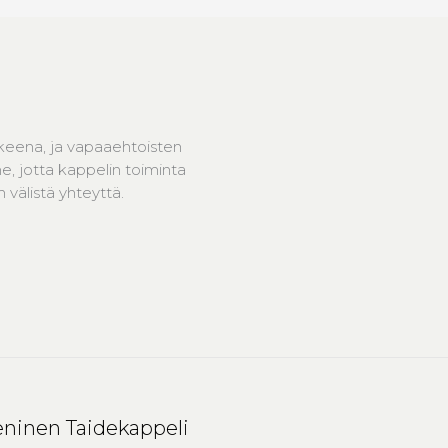
keena, ja vapaaehtoisten
, jotta kappelin toiminta
välistä yhteyttä.
ninen Taidekappeli