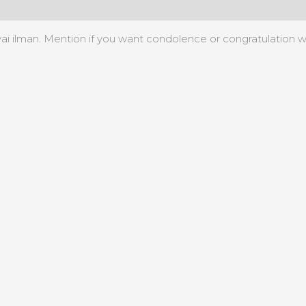
condolence
or
lä vai ilman. Mention if you want condolence or congratulation 
congratulation
määrä