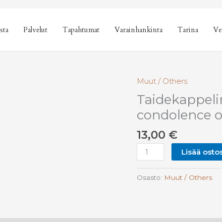
sta
Palvelut
Tapahtumat
Varainhankinta
Tarina
Ve
Muut / Others
Taidekappelin
condolence o
13,00
€
Taidekappelin
Lisää osto
adressi
/
Osasto:
Muut / Others
Art
chapel
card
for