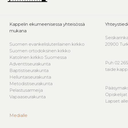
Kappelin ekumeenisessa yhteisössä
Yhteystied
mukana
Seiskarink
Suomen evankelisluterilainen kirkko
20900 Tur
Suomen ortodoksinen kirkko
Katolinen kirkko Suomessa
Puh 02 265
Adventtiseurakunta
taide.kap
Baptistiseurakunta
Helluntaiseurakunta
Metodistiseurakunta
Pääsymaks
Pelastusarmeija
Opiskelijat
Vapaaseurakunta
Lapset alle
Medialle