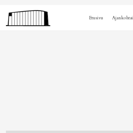
sisältöön
Etusivu
Ajankohtai