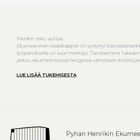
Pienikin teko auttaa
Ekumeeninen taidekappeli on syntynyt kansalaishank
työpanoksella on suuri merkitys. Tarvitsemme tukeanne
jatkuu ekumeenisessa hengessä vahvistaen kristittyjen 
LUE LISÄÄ TUKEMISESTA
Pyhän Henrikin Ekumee