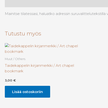
Kuvaus
Mainitse tilatessasi, haluatko adressin suruvalittelutekstil
Tutustu myös
Muut / Others
Taidekappelin kirjanmerkki / Art chapel
bookmark
3,00
€
Lisää ostoskoriin