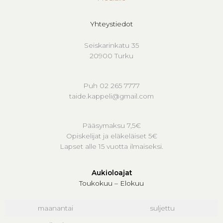
Yhteystiedot
Seiskarinkatu 35
20900 Turku
Puh 02 265 7777
taide.kappeli@gmail.com
Pääsymaksu 7,5€
Opiskelijat ja eläkeläiset 5€
Lapset alle 15 vuotta ilmaiseksi.
Aukioloajat
Toukokuu – Elokuu
maanantai
suljettu