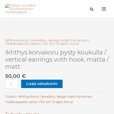
Siirry
sisältöön
Hae
Ikhthys-korut / jewellery, design Matti Hyvärinen,
Taidekappelia varten / for Art Chapel
,
Korut
Ikhthys korvakoru pysty koukulla /
vertical earrings with hook, matta /
matt
50,00
€
Ikhthys
Lisää ostoskoriin
korvakoru
pysty
Osastot:
Ikhthys-korut / jewellery, design Matti Hyvärinen,
koukulla
Taidekappelia varten / for Art Chapel
,
Korut
/
vertical
earrings