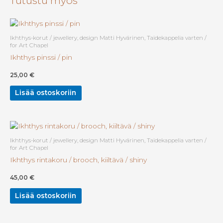
Tutustu myös
with
hook,
matta
Ikhthys-korut / jewellery, design Matti Hyvärinen, Taidekappelia varten /
/
for Art Chapel
matt
Ikhthys pinssi / pin
määrä
25,00
€
Lisää ostoskoriin
Ikhthys-korut / jewellery, design Matti Hyvärinen, Taidekappelia varten /
for Art Chapel
Ikhthys rintakoru / brooch, kiiltävä / shiny
45,00
€
Lisää ostoskoriin