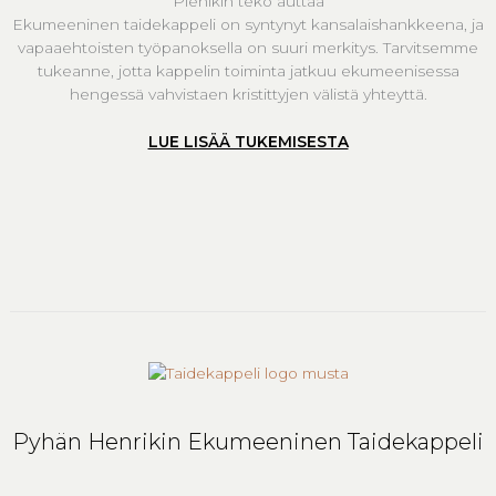
Pienikin teko auttaa
Ekumeeninen taidekappeli on syntynyt kansalaishankkeena, ja
vapaaehtoisten työpanoksella on suuri merkitys. Tarvitsemme
tukeanne, jotta kappelin toiminta jatkuu ekumeenisessa
hengessä vahvistaen kristittyjen välistä yhteyttä.
LUE LISÄÄ TUKEMISESTA
Pyhän Henrikin Ekumeeninen Taidekappeli