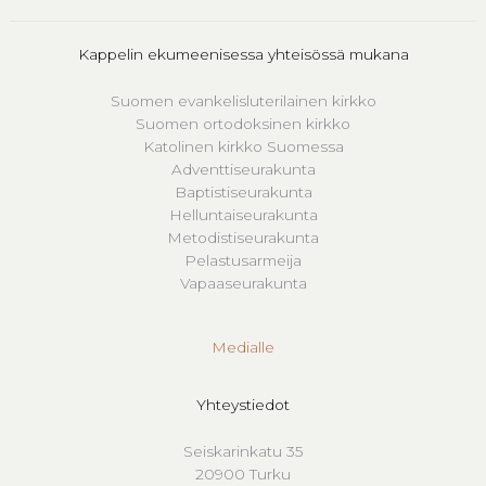
Kappelin ekumeenisessa yhteisössä mukana
Suomen evankelisluterilainen kirkko
Suomen ortodoksinen kirkko
Katolinen kirkko Suomessa
Adventtiseurakunta
Baptistiseurakunta
Helluntaiseurakunta
Metodistiseurakunta
Pelastusarmeija
Vapaaseurakunta
Medialle
Yhteystiedot
Seiskarinkatu 35
20900 Turku