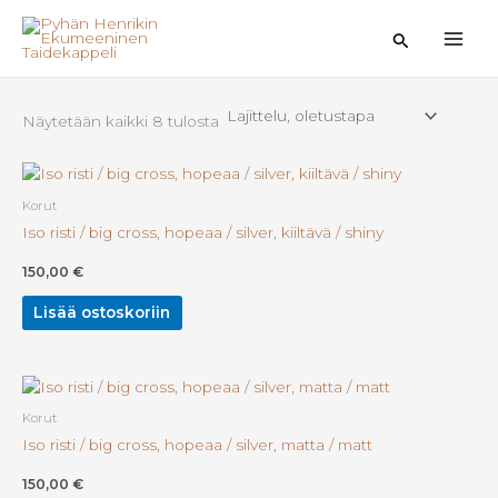
Siirry
sisältöön
Hae
Näytetään kaikki 8 tulosta
Korut
Iso risti / big cross, hopeaa / silver, kiiltävä / shiny
150,00
€
Lisää ostoskoriin
Korut
Iso risti / big cross, hopeaa / silver, matta / matt
150,00
€