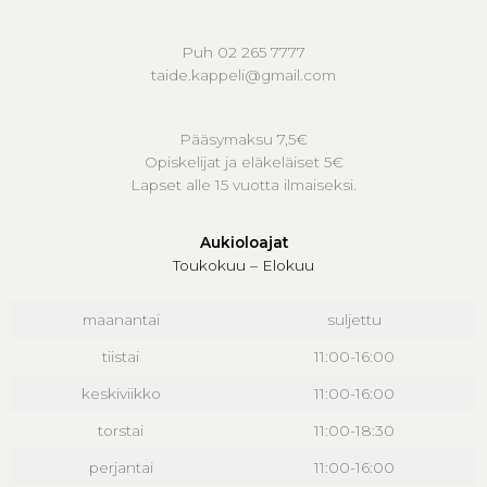
Puh 02 265 7777
taide.kappeli@gmail.com
Pääsymaksu 7,5€
Opiskelijat ja eläkeläiset 5€
Lapset alle 15 vuotta ilmaiseksi.
Aukioloajat
Toukokuu – Elokuu
maanantai
suljettu
tiistai
11:00-16:00
keskiviikko
11:00-16:00
torstai
11:00-18:30
perjantai
11:00-16:00