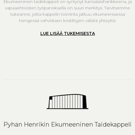
Ekumeeninen taidekappeli on syntynyt kansalaishankkeena, ja
vapaaehtoisten työpanoksella on suuri merkitys. Tarvitsemme
tukeanne, jotta kappelin toiminta jatkuu ekumeenisessa
hengessä vahvistaen kristittyjen välistä yhteyttä.
LUE LISÄÄ TUKEMISESTA
Pyhän Henrikin Ekumeeninen Taidekappeli