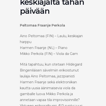
keskiajalta tähän
päivään
Peltomaa Fraanje Perkola
Aino Peltomaa (FIN) – Laulu, keskiajan
harppu
Harmen Fraanje (NL) – Piano
Mikko Perkola (FIN) – Viola da Gam
Mitä tapahtuu, kun otetaan Hildegard
Bingeniläisen sävelmiin erikoistunut
laulaja Aino Peltomaa, jazzpianisti
Harmen Fraanje sekä elektroniikan
kautta uusia äänimaisevia viola da
gamballe luova Mikko Perkola ja
annetaan vapaa tila improvisoinnille?
Yhtyeen esikoisalbumi ÆR syntyi juuri