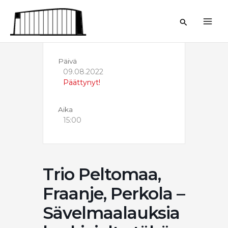
Siirry
sisältöön
Hae
Päivä
09.08.2022
Päättynyt!
Aika
15:00
Trio Peltomaa,
Fraanje, Perkola –
Sävelmaalauksia