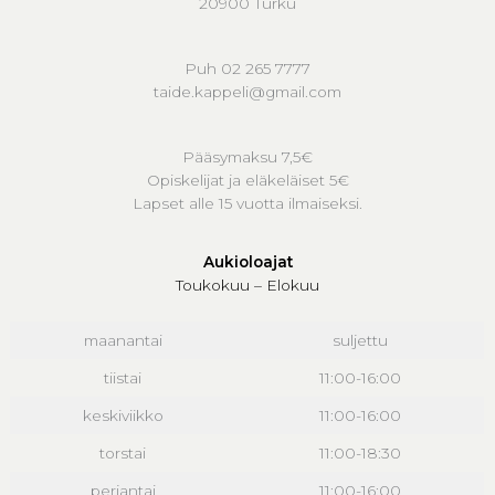
20900 Turku
Puh 02 265 7777
taide.kappeli@gmail.com
Pääsymaksu 7,5€
Opiskelijat ja eläkeläiset 5€
Lapset alle 15 vuotta ilmaiseksi.
Aukioloajat
Toukokuu – Elokuu
maanantai
suljettu
tiistai
11:00-16:00
keskiviikko
11:00-16:00
torstai
11:00-18:30
perjantai
11:00-16:00