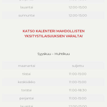
lauantai
12:00-15:00
sunnuntai
12:00-15:00
KATSO KALENTERI MAHDOLLISTEN
YKSITYSTILAISUUKSIEN VARALTA!
Syyskuu – Huhtikuu
maanantai
suljettu
tiistai
11:00-15:00
keskiviikko
11:00-15:00
torstai
11:00-18:30
perjantai
11:00-15:00
lauantai
12:00-15:00