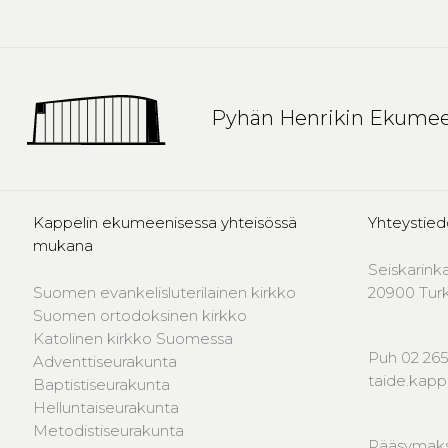
Pyhän Henrikin Ekumee
Kappelin ekumeenisessa yhteisössä
Yhteystied
mukana
Seiskarink
Suomen evankelisluterilainen kirkko
20900 Tur
Suomen ortodoksinen kirkko
Katolinen kirkko Suomessa
Puh 02 265
Adventtiseurakunta
taide.kap
Baptistiseurakunta
Helluntaiseurakunta
Metodistiseurakunta
Pääsymaks