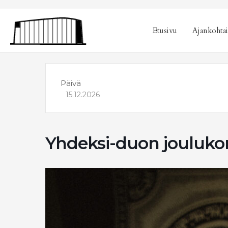
sisältöön
Etusivu
Ajankohtai
Päivä
15.12.2026
Yhdeksi-duon joulukon