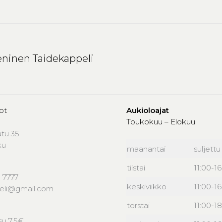
ninen Taidekappeli
ot
Aukioloajat
Toukokuu – Elokuu
atu 35
ku
maanantai
suljettu
tiistai
11:00-1
 7777
keskiviikko
11:00-1
peli@gmail.com
torstai
11:00-18
u 7,5€