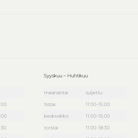
Syyskuu – Huhtikuu
maanantai
suljettu
6:00
tiistai
11:00-15:00
6:00
keskiviikko
11:00-15:00
:30
torstai
11:00-18:30