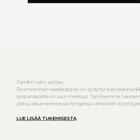
Pienikin teko auttaa
Ekumeeninen taidekappeli on syntynyt kansalaishank
työpanoksella on suuri merkitys. Tarvitsemme tukeanne
jatkuu ekumeenisessa hengessä vahvistaen kristittyjen 
LUE LISÄÄ TUKEMISESTA