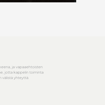
keena, ja vapaaehtoisten
, jotta kappelin toiminta
välistä yhteyttä.