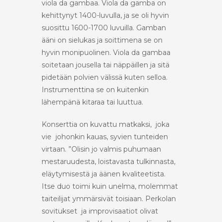
viola da gambaa. Viola da gamba on
kehittynyt 1400-luvulla, ja se oli hyvin
suosittu 1600-1700 luvuilla. Gamban
ääni on sielukas ja soittimena se on
hyvin monipuolinen. Viola da gambaa
soitetaan jousella tai näppäillen ja sitä
pidetään polvien välissä kuten selloa.
Instrumenttina se on kuitenkin
lähempänä kitaraa tai luuttua.
Konserttia on kuvattu matkaksi, joka
vie johonkin kauas, syvien tunteiden
virtaan. ”Olisin jo valmis puhumaan
mestaruudesta, loistavasta tulkinnasta,
eläytymisestä ja äänen kvaliteetista.
Itse duo toimi kuin unelma, molemmat
taiteilijat ymmärsivät toisiaan. Perkolan
sovitukset ja improvisaatiot olivat