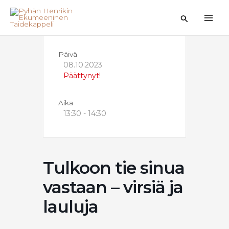
Siirry
sisältöön
Hae
Päivä
08.10.2023
Päättynyt!
Aika
13:30 - 14:30
Tulkoon tie sinua
vastaan – virsiä ja
lauluja