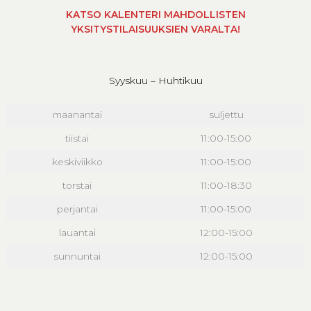
KATSO KALENTERI MAHDOLLISTEN
YKSITYSTILAISUUKSIEN VARALTA!
Syyskuu – Huhtikuu
maanantai
suljettu
tiistai
11:00-15:00
keskiviikko
11:00-15:00
torstai
11:00-18:30
perjantai
11:00-15:00
lauantai
12:00-15:00
sunnuntai
12:00-15:00