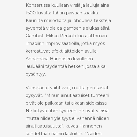
Konsertissa kuullaan virsiä ja lauluja aina
1500-luvulta tähän päivään saakka.
Kauniita melodioita ja lohdullisia tekstejä
syventää viola da gamban sielukas ääni.
Gambisti Mikko Perkola luo ajattoman
ilmapiirin improvisaatioilla, jotka myös
kerrostuvat efektilaitteiden avulla.
Annamaria Hannosen levollinen
lauluääni täydentää hetken, jossa aika
pysähtyy.
Vuosisadat vaihtuvat, mutta perusasiat
pysyvät. ”Minun ainutlaatuiset tunteeni
eivät ole paikkaan tai aikaan sidoksissa.
Ne liittyvät ihmisyyteen; ne ovat yleisiä,
mutta niiden yleisyys ei vähennä niiden
ainutlaatuisuutta”, kuvaa Hannonen
suhdettaan näihin lauluihin. ”Näiden