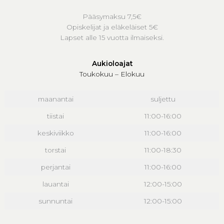
Pääsymaksu 7,5€
Opiskelijat ja eläkeläiset 5€
Lapset alle 15 vuotta ilmaiseksi.
Aukioloajat
Toukokuu – Elokuu
maanantai
suljettu
tiistai
11:00-16:00
keskiviikko
11:00-16:00
torstai
11:00-18:30
perjantai
11:00-16:00
lauantai
12:00-15:00
sunnuntai
12:00-15:00