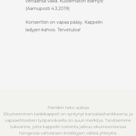
vertaansa vailla. Kuolematon elämys!”
(Aamuposti 4.3.2019)
Konserttiin on vapaa pääsy. Kappelin
ladyjen kahvio. Tervetuloa!
Pienikin teko auttaa
Ekumeeninen taidekappeli on syntynyt kansalaishankkeena, ja
vapaaehtoisten työpanoksella on suuri merkitys. Tarvitsemme
tukeanne, jotta kappelin toiminta jatkuu ekumeenisessa
hengessä vahvistaen kristittyjen välistä yhteyttä.