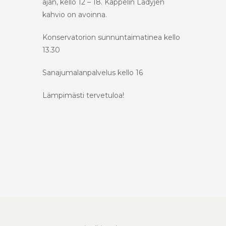
ajan, kello 12 – 18. Kappelin Ladyjen
kahvio on avoinna.
Konservatorion sunnuntaimatinea kello
13.30
Sanajumalanpalvelus kello 16
Lämpimästi tervetuloa!