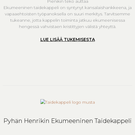
Pienikin teko auttaa
Ekumeeninen taidekappeli on syntynyt kansalaishankkeena, ja
vapaaehtoisten työpanoksella on suuri merkitys. Tarvitsemme
tukeanne, jotta kappelin toiminta jatkuu ekumeenisessa
hengessä vahvistaen kristittyjen välistä yhteyttä.
LUE LISÄÄ TUKEMISESTA
Pyhän Henrikin Ekumeeninen Taidekappeli