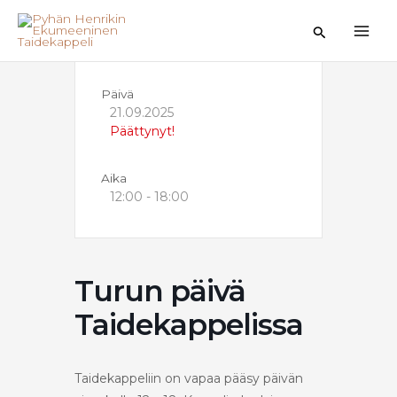
Siirry
sisältöön
Hae
Päivä
21.09.2025
Päättynyt!
Aika
12:00 - 18:00
Turun päivä
Taidekappelissa
Taidekappeliin on vapaa pääsy päivän