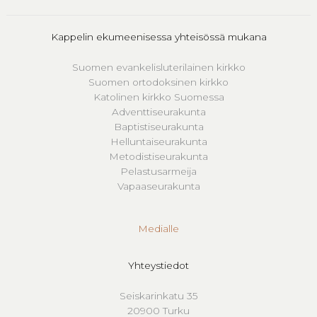
Kappelin ekumeenisessa yhteisössä mukana
Suomen evankelisluterilainen kirkko
Suomen ortodoksinen kirkko
Katolinen kirkko Suomessa
Adventtiseurakunta
Baptistiseurakunta
Helluntaiseurakunta
Metodistiseurakunta
Pelastusarmeija
Vapaaseurakunta
Medialle
Yhteystiedot
Seiskarinkatu 35
20900 Turku