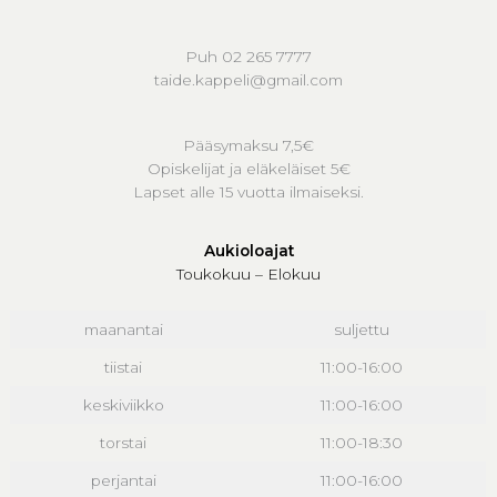
Puh 02 265 7777
taide.kappeli@gmail.com
Pääsymaksu 7,5€
Opiskelijat ja eläkeläiset 5€
Lapset alle 15 vuotta ilmaiseksi.
Aukioloajat
Toukokuu – Elokuu
maanantai
suljettu
tiistai
11:00-16:00
keskiviikko
11:00-16:00
torstai
11:00-18:30
perjantai
11:00-16:00