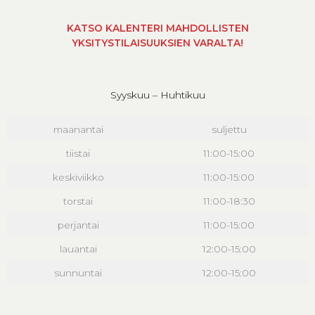
KATSO KALENTERI MAHDOLLISTEN
YKSITYSTILAISUUKSIEN VARALTA!
Syyskuu – Huhtikuu
maanantai
suljettu
tiistai
11:00-15:00
keskiviikko
11:00-15:00
torstai
11:00-18:30
perjantai
11:00-15:00
lauantai
12:00-15:00
sunnuntai
12:00-15:00