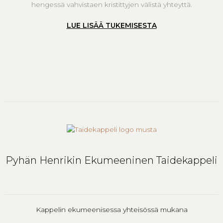
hengessä vahvistaen kristittyjen välistä yhteyttä.
LUE LISÄÄ TUKEMISESTA
Pyhän Henrikin Ekumeeninen Taidekappeli
Kappelin ekumeenisessa yhteisössä mukana