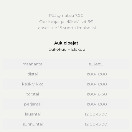
Pääsymaksu 7,5€
Opiskelijat ja eläkeläiset 5€
Lapset alle 15 vuotta ilmaiseksi.
Aukioloajat
Toukokuu – Elokuu
maanantai
suljettu
tiistai
11:00-16:00
keskiviikko
11:00-16:00
torstai
11:00-18:30
perjantai
11:00-16:00
lauantai
12:00-15:00
sunnuntai
12:00-15:00