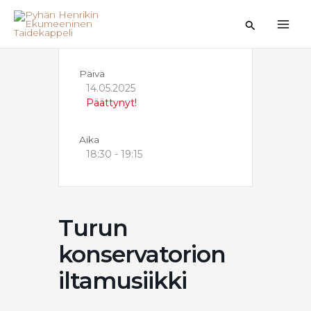
Siirry
sisältöön
Hae
Päivä
14.05.2025
Päättynyt!
Aika
18:30 - 19:15
Turun
konservatorion
iltamusiikki