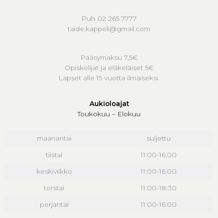
Puh 02 265 7777
taide.kappeli@gmail.com
Pääsymaksu 7,5€
Opiskelijat ja eläkeläiset 5€
Lapset alle 15 vuotta ilmaiseksi.
Aukioloajat
Toukokuu – Elokuu
maanantai
suljettu
tiistai
11:00-16:00
keskiviikko
11:00-16:00
torstai
11:00-18:30
perjantai
11:00-16:00