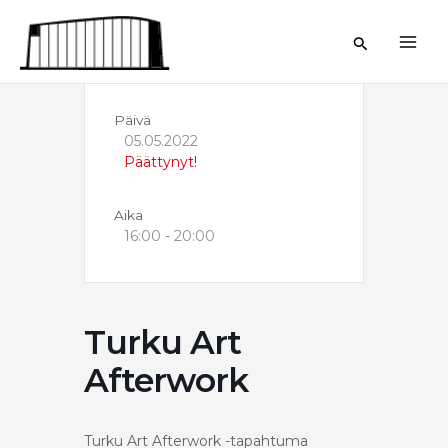
Siirry
sisältöön
Hae
Päivä
05.05.2022
Päättynyt!
Aika
16:00 - 20:00
Turku Art
Afterwork
Turku Art Afterwork -tapahtuma