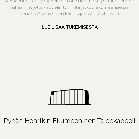
vapaaehtoisten työpanoksella on suuri merkitys. Tarvitsemme
tukeanne, jotta kappelin toiminta jatkuu ekumeenisessa
hengessä vahvistaen kristittyjen välistä yhteyttä.
LUE LISÄÄ TUKEMISESTA
Pyhän Henrikin Ekumeeninen Taidekappeli