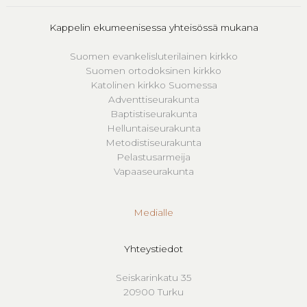
Kappelin ekumeenisessa yhteisössä mukana
Suomen evankelisluterilainen kirkko
Suomen ortodoksinen kirkko
Katolinen kirkko Suomessa
Adventtiseurakunta
Baptistiseurakunta
Helluntaiseurakunta
Metodistiseurakunta
Pelastusarmeija
Vapaaseurakunta
Medialle
Yhteystiedot
Seiskarinkatu 35
20900 Turku