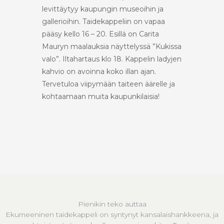
levittäytyy kaupungin museoihin ja
gallerioihin. Taidekappeliin on vapaa
pääsy kello 16 – 20. Esillä on Carita
Mauryn maalauksia näyttelyssä ”Kukissa
valo”. Iltahartaus klo 18. Kappelin ladyjen
kahvio on avoinna koko illan ajan.
Tervetuloa viipymään taiteen äärelle ja
kohtaamaan muita kaupunkilaisia!
Pienikin teko auttaa
Ekumeeninen taidekappeli on syntynyt kansalaishankkeena, ja