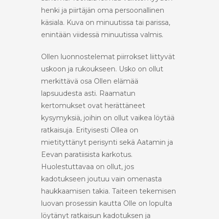
henki ja piirtäjän oma persoonallinen
käsiala. Kuva on minuutissa tai parissa,
enintään viidessä minuutissa valmis.
Ollen luonnostelemat piirrokset liittyvät
uskoon ja rukoukseen. Usko on ollut
merkittävä osa Ollen elämää
lapsuudesta asti. Raamatun
kertomukset ovat herättäneet
kysymyksiä, joihin on ollut vaikea löytää
ratkaisuja. Erityisesti Ollea on
mietityttänyt perisynti sekä Aatamin ja
Eevan paratiisista karkotus.
Huolestuttavaa on ollut, jos
kadotukseen joutuu vain omenasta
haukkaamisen takia. Taiteen tekemisen
luovan prosessin kautta Olle on lopulta
löytänyt ratkaisun kadotuksen ja