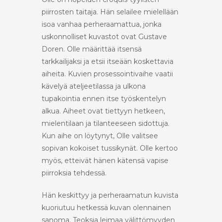
piirrosten taitaja. Hän selailee mielellään
isoa vanhaa perheraamattua, jonka
uskonnolliset kuvastot ovat Gustave
Doren. Olle määrittää itsensä
tarkkailijaksi ja etsii itseään koskettavia
aiheita. Kuvien prosessointivaihe vaatii
kävelyä ateljeetilassa ja ulkona
tupakointia ennen itse työskentelyn
alkua. Aiheet ovat tiettyyn hetkeen,
mielentilaan ja tilanteeseen sidottuja.
Kun aihe on löytynyt, Olle valitsee
sopivan kokoiset tussikynät. Olle kertoo
myös, etteivät hänen kätensä vapise
piirroksia tehdessä.
Hän keskittyy ja perheraamatun kuvista
kuoriutuu hetkessä kuvan olennainen
sanoma. Teoksia leimaa välittömyyden