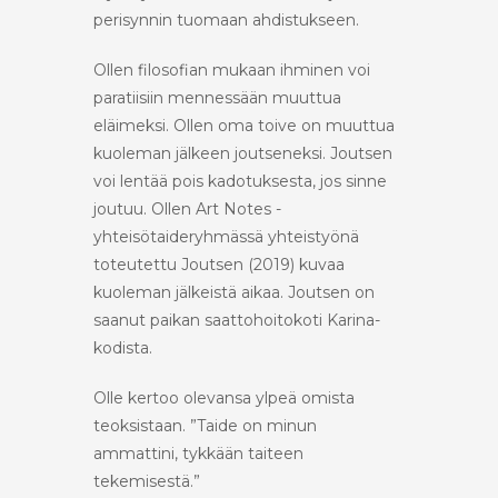
perisynnin tuomaan ahdistukseen.
Ollen filosofian mukaan ihminen voi
paratiisiin mennessään muuttua
eläimeksi. Ollen oma toive on muuttua
kuoleman jälkeen joutseneksi. Joutsen
voi lentää pois kadotuksesta, jos sinne
joutuu. Ollen Art Notes -
yhteisötaideryhmässä yhteistyönä
toteutettu Joutsen (2019) kuvaa
kuoleman jälkeistä aikaa. Joutsen on
saanut paikan saattohoitokoti Karina-
kodista.
Olle kertoo olevansa ylpeä omista
teoksistaan. ”Taide on minun
ammattini, tykkään taiteen
tekemisestä.”