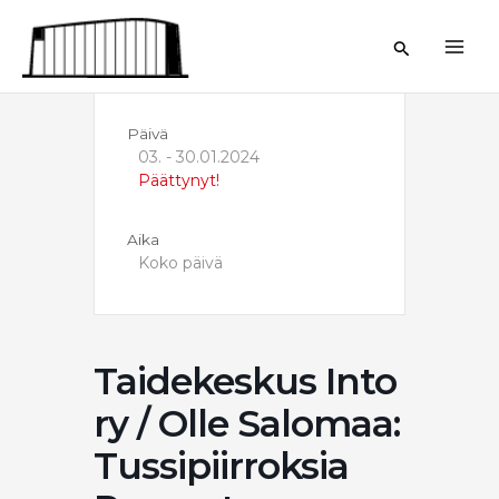
Siirry
sisältöön
Hae
Päivä
03. - 30.01.2024
Päättynyt!
Aika
Koko päivä
Taidekeskus Into
ry / Olle Salomaa:
Tussipiirroksia