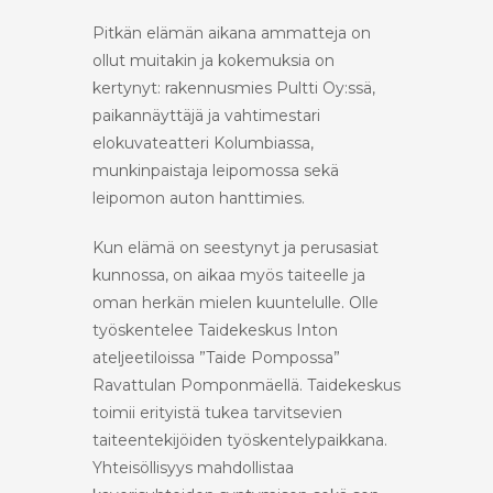
Pitkän elämän aikana ammatteja on
ollut muitakin ja kokemuksia on
kertynyt: rakennusmies Pultti Oy:ssä,
paikannäyttäjä ja vahtimestari
elokuvateatteri Kolumbiassa,
munkinpaistaja leipomossa sekä
leipomon auton hanttimies.
Kun elämä on seestynyt ja perusasiat
kunnossa, on aikaa myös taiteelle ja
oman herkän mielen kuuntelulle. Olle
työskentelee Taidekeskus Inton
ateljeetiloissa ”Taide Pompossa”
Ravattulan Pomponmäellä. Taidekeskus
toimii erityistä tukea tarvitsevien
taiteentekijöiden työskentelypaikkana.
Yhteisöllisyys mahdollistaa