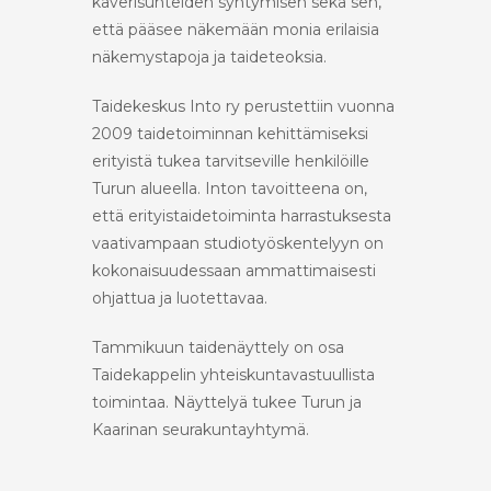
kaverisuhteiden syntymisen sekä sen,
että pääsee näkemään monia erilaisia
näkemystapoja ja taideteoksia.
Taidekeskus Into ry perustettiin vuonna
2009 taidetoiminnan kehittämiseksi
erityistä tukea tarvitseville henkilöille
Turun alueella. Inton tavoitteena on,
että erityistaidetoiminta harrastuksesta
vaativampaan studiotyöskentelyyn on
kokonaisuudessaan ammattimaisesti
ohjattua ja luotettavaa.
Tammikuun taidenäyttely on osa
Taidekappelin yhteiskuntavastuullista
toimintaa. Näyttelyä tukee Turun ja
Kaarinan seurakuntayhtymä.