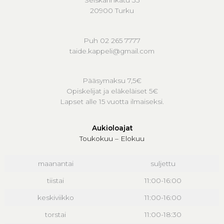
Seiskarinkatu 35
20900 Turku
Puh 02 265 7777
taide.kappeli@gmail.com
Pääsymaksu 7,5€
Opiskelijat ja eläkeläiset 5€
Lapset alle 15 vuotta ilmaiseksi.
Aukioloajat
Toukokuu – Elokuu
maanantai
suljettu
tiistai
11:00-16:00
keskiviikko
11:00-16:00
torstai
11:00-18:30