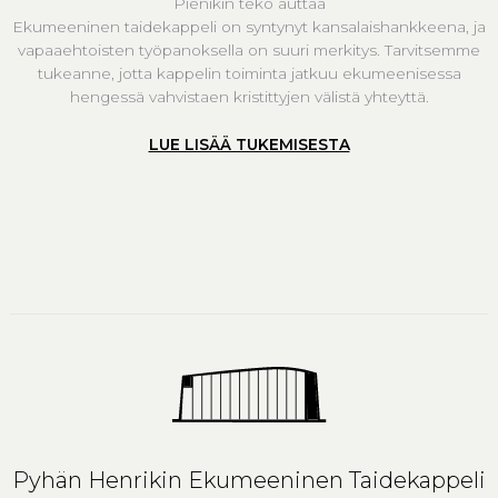
Pienikin teko auttaa
Ekumeeninen taidekappeli on syntynyt kansalaishankkeena, ja
vapaaehtoisten työpanoksella on suuri merkitys. Tarvitsemme
tukeanne, jotta kappelin toiminta jatkuu ekumeenisessa
hengessä vahvistaen kristittyjen välistä yhteyttä.
LUE LISÄÄ TUKEMISESTA
Pyhän Henrikin Ekumeeninen Taidekappeli