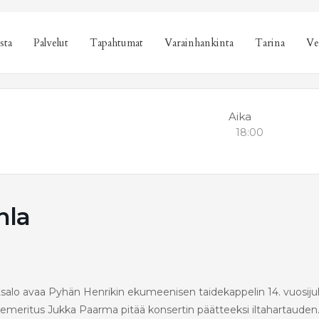
sta
Palvelut
Tapahtumat
Varainhankinta
Tarina
Ve
Aika
18:00
hla
salo avaa Pyhän Henrikin ekumeenisen taidekappelin 14. vuosijuh
 emeritus Jukka Paarma pitää konsertin päätteeksi iltahartauden