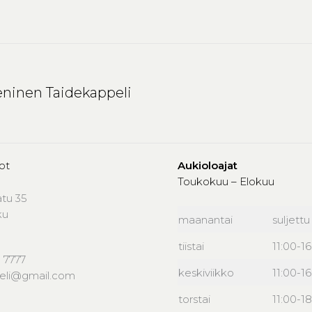
ninen Taidekappeli
ot
Aukioloajat
Toukokuu – Elokuu
atu 35
ku
maanantai
suljettu
tiistai
11:00-1
 7777
keskiviikko
11:00-1
peli@gmail.com
torstai
11:00-18