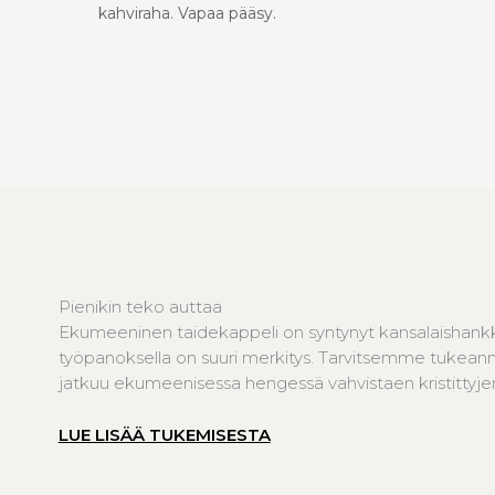
kahviraha. Vapaa pääsy.
Pienikin teko auttaa
Ekumeeninen taidekappeli on syntynyt kansalaishank
työpanoksella on suuri merkitys. Tarvitsemme tukeanne
jatkuu ekumeenisessa hengessä vahvistaen kristittyjen 
LUE LISÄÄ TUKEMISESTA