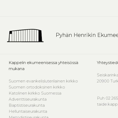
Pyhän Henrikin Ekumee
Kappelin ekumeenisessa yhteisössä
Yhteystied
mukana
Seiskarink
Suomen evankelisluterilainen kirkko
20900 Tur
Suomen ortodoksinen kirkko
Katolinen kirkko Suomessa
Puh 02 265
Adventtiseurakunta
taide.kap
Baptistiseurakunta
Helluntaiseurakunta
Metodistiseurakunta