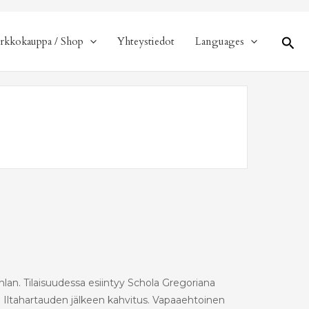
Hae
rkkokauppa / Shop
Yhteystiedot
Languages
lan. Tilaisuudessa esiintyy Schola Gregoriana
. Iltahartauden jälkeen kahvitus. Vapaaehtoinen