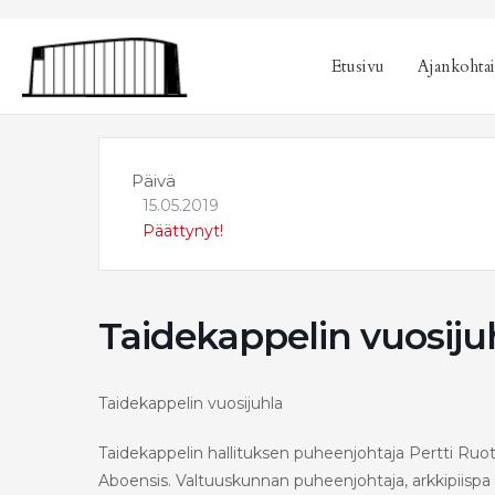
sisältöön
Etusivu
Ajankohtai
Päivä
15.05.2019
Päättynyt!
Taidekappelin vuosiju
Taidekappelin vuosijuhla
Taidekappelin hallituksen puheenjohtaja Pertti Ruot
Aboensis. Valtuuskunnan puheenjohtaja, arkkipiispa