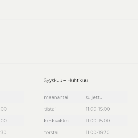
Syyskuu – Huhtikuu
maanantai
suljettu
6:00
tiistai
11:00-15:00
6:00
keskiviikko
11:00-15:00
:30
torstai
11:00-18:30