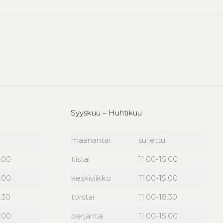
Syyskuu – Huhtikuu
maanantai
suljettu
6:00
tiistai
11:00-15:00
6:00
keskiviikko
11:00-15:00
:30
torstai
11:00-18:30
6:00
perjantai
11:00-15:00