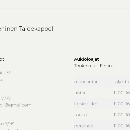
ninen Taidekappeli
ot
Aukioloajat
Toukokuu – Elokuu
atu 35
ku
maanantai
suljettu
tiistai
11:00-1
 7777
keskiviikko
11:00-1
peli@gmail.com
torstai
11:00-18
u 7,5€
perjantai
11:00-1