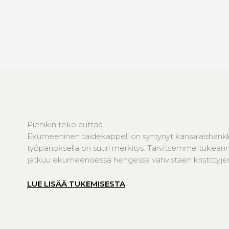
Pienikin teko auttaa
Ekumeeninen taidekappeli on syntynyt kansalaishank
työpanoksella on suuri merkitys. Tarvitsemme tukeanne
jatkuu ekumeenisessa hengessä vahvistaen kristittyjen 
LUE LISÄÄ TUKEMISESTA