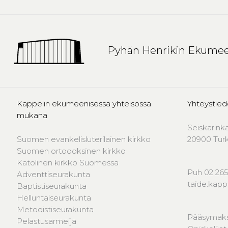
Pyhän Henrikin Ekumee
Kappelin ekumeenisessa yhteisössä
Yhteystied
mukana
Seiskarink
Suomen evankelisluterilainen kirkko
20900 Tur
Suomen ortodoksinen kirkko
Katolinen kirkko Suomessa
Puh 02 265
Adventtiseurakunta
taide.kap
Baptistiseurakunta
Helluntaiseurakunta
Metodistiseurakunta
Pääsymaks
Pelastusarmeija