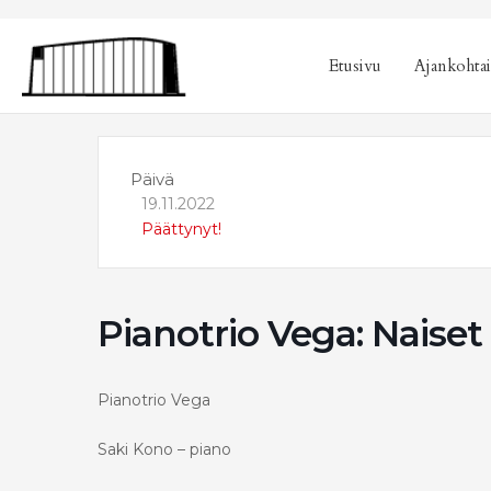
sisältöön
Etusivu
Ajankohtai
Päivä
19.11.2022
Päättynyt!
Pianotrio Vega: Naiset 
Pianotrio Vega
Saki Kono – piano