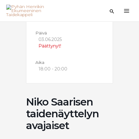
Siirry
sisältöön
Hae
Päivä
03.06.2025
Päättynyt!
Aika
18:00 - 20:00
Niko Saarisen
taidenäyttelyn
avajaiset