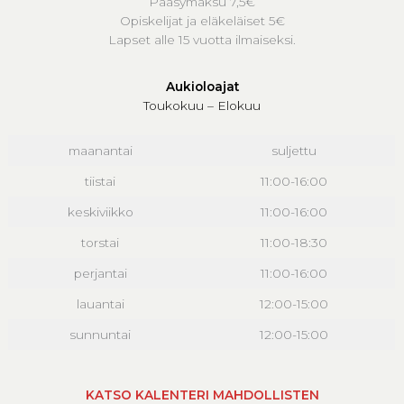
Pääsymaksu 7,5€
Opiskelijat ja eläkeläiset 5€
Lapset alle 15 vuotta ilmaiseksi.
Aukioloajat
Toukokuu – Elokuu
maanantai
suljettu
tiistai
11:00-16:00
keskiviikko
11:00-16:00
torstai
11:00-18:30
perjantai
11:00-16:00
lauantai
12:00-15:00
sunnuntai
12:00-15:00
KATSO KALENTERI MAHDOLLISTEN