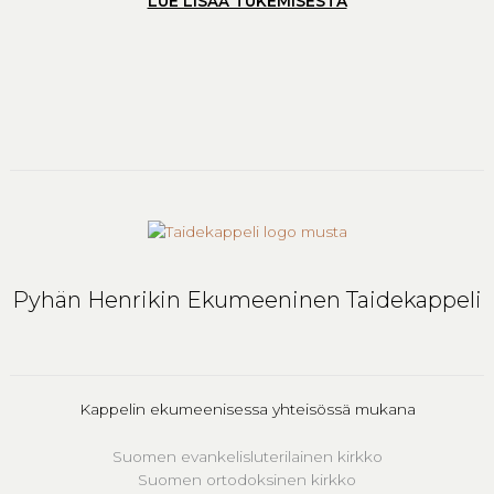
LUE LISÄÄ TUKEMISESTA
Pyhän Henrikin Ekumeeninen Taidekappeli
Kappelin ekumeenisessa yhteisössä mukana
Suomen evankelisluterilainen kirkko
Suomen ortodoksinen kirkko