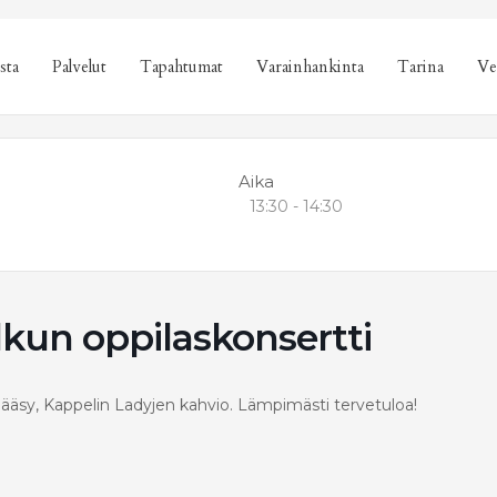
sta
Palvelut
Tapahtumat
Varainhankinta
Tarina
Ve
Aika
13:30 - 14:30
lkun oppilaskonsertti
a pääsy, Kappelin Ladyjen kahvio. Lämpimästi tervetuloa!