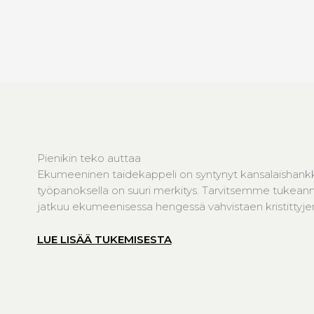
Pienikin teko auttaa
Ekumeeninen taidekappeli on syntynyt kansalaishank
työpanoksella on suuri merkitys. Tarvitsemme tukeanne
jatkuu ekumeenisessa hengessä vahvistaen kristittyjen 
LUE LISÄÄ TUKEMISESTA