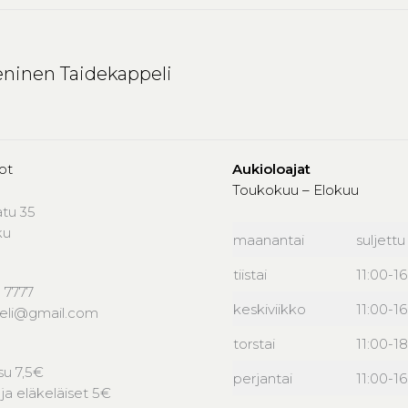
ninen Taidekappeli
ot
Aukioloajat
Toukokuu – Elokuu
atu 35
ku
maanantai
suljettu
tiistai
11:00-1
 7777
keskiviikko
11:00-1
peli@gmail.com
torstai
11:00-18
u 7,5€
perjantai
11:00-1
 ja eläkeläiset 5€