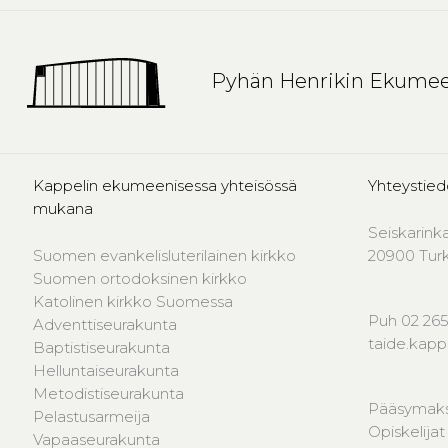
Pyhän Henrikin Ekumee
Kappelin ekumeenisessa yhteisössä
Yhteystied
mukana
Seiskarink
Suomen evankelisluterilainen kirkko
20900 Tur
Suomen ortodoksinen kirkko
Katolinen kirkko Suomessa
Puh 02 265
Adventtiseurakunta
taide.kap
Baptistiseurakunta
Helluntaiseurakunta
Metodistiseurakunta
Pääsymaks
Pelastusarmeija
Opiskelijat
Vapaaseurakunta