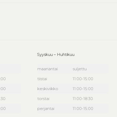
Syyskuu – Huhtikuu
maanantai
suljettu
6:00
tiistai
11:00-15:00
6:00
keskiviikko
11:00-15:00
:30
torstai
11:00-18:30
6:00
perjantai
11:00-15:00