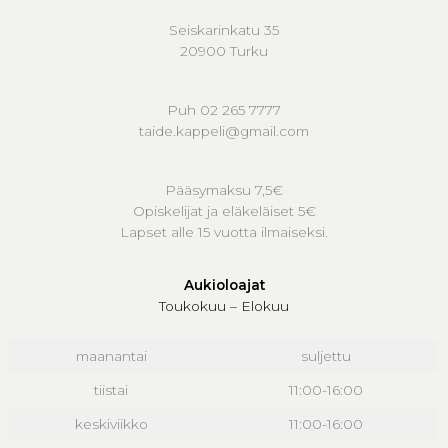
Seiskarinkatu 35
20900 Turku
Puh 02 265 7777
taide.kappeli@gmail.com
Pääsymaksu 7,5€
Opiskelijat ja eläkeläiset 5€
Lapset alle 15 vuotta ilmaiseksi.
Aukioloajat
Toukokuu – Elokuu
maanantai
suljettu
tiistai
11:00-16:00
keskiviikko
11:00-16:00