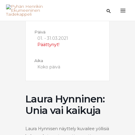
Siirry
sisältöön
Hae
Päivä
01. - 31.03.2021
Päättynyt!
Aika
Koko päivä
Laura Hynninen:
Unia vai kaikuja
Laura Hynnisen näyttely kuvailee yöllisiä