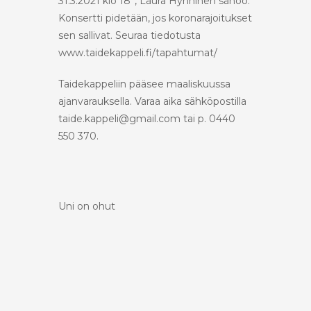
31.3.2021 klo 18”, Laura Hynninen sanoo.
Konsertti pidetään, jos koronarajoitukset
sen sallivat. Seuraa tiedotusta
www.taidekappeli.fi/tapahtumat/
Taidekappeliin pääsee maaliskuussa
ajanvarauksella. Varaa aika sähköpostilla
taide.kappeli@gmail.com tai p. 0440
550 370.
Uni on ohut