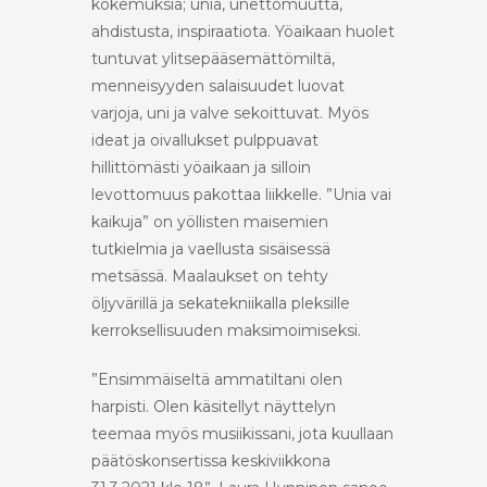
kokemuksia; unia, unettomuutta,
ahdistusta, inspiraatiota. Yöaikaan huolet
tuntuvat ylitsepääsemättömiltä,
menneisyyden salaisuudet luovat
varjoja, uni ja valve sekoittuvat. Myös
ideat ja oivallukset pulppuavat
hillittömästi yöaikaan ja silloin
levottomuus pakottaa liikkelle. ”Unia vai
kaikuja” on yöllisten maisemien
tutkielmia ja vaellusta sisäisessä
metsässä. Maalaukset on tehty
öljyvärillä ja sekatekniikalla pleksille
kerroksellisuuden maksimoimiseksi.
”Ensimmäiseltä ammatiltani olen
harpisti. Olen käsitellyt näyttelyn
teemaa myös musiikissani, jota kuullaan
päätöskonsertissa keskiviikkona