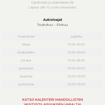
Opiskelijat ja eläkeläiset 5€
Lapset alle 15 vuotta ilmaiseksi.
Aukioloajat
Toukokuu – Elokuu
maanantai
suljettu
tiistai
11:00-16:00
keskiviikko
11:00-16:00
torstai
11:00-18:30
perjantai
11:00-16:00
lauantai
12:00-15:00
sunnuntai
12:00-15:00
KATSO KALENTERI MAHDOLLISTEN
YKSITYSTILAISUUKSIEN VARALTA!