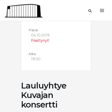
Siirry
sisältöön
Hae
Päivä
04.10.2019
Päättynyt!
Aika
19:00
Lauluyhtye
Kuvajan
konsertti