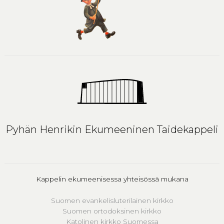
Pyhän Henrikin Ekumeeninen Taidekappeli
Kappelin ekumeenisessa yhteisössä mukana
Suomen evankelisluterilainen kirkko
Suomen ortodoksinen kirkko
Katolinen kirkko Suomessa