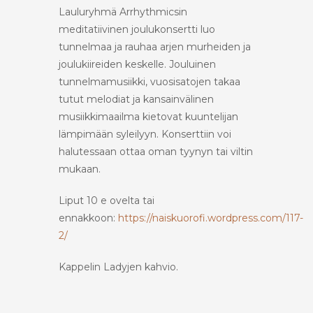
Lauluryhmä Arrhythmicsin
meditatiivinen joulukonsertti luo
tunnelmaa ja rauhaa arjen murheiden ja
joulukiireiden keskelle. Jouluinen
tunnelmamusiikki, vuosisatojen takaa
tutut melodiat ja kansainvälinen
musiikkimaailma kietovat kuuntelijan
lämpimään syleilyyn. Konserttiin voi
halutessaan ottaa oman tyynyn tai viltin
mukaan.
Liput 10 e ovelta tai
ennakkoon:
https://naiskuorofi.wordpress.com/117-
2/
Kappelin Ladyjen kahvio.