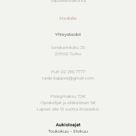
Vapaaseurakunta
Medialle
Yhteystiedot
Seiskarinkatu 35
20900 Turku
Puh 02 265 7777
taide.kappeli@gmail.com
Pääsymaksu 7,5€
Opiskelijat ja eläkeläiset 5€
Lapset alle 15 vuotta ilmaiseksi.
Aukioloajat
Toukokuu – Elokuu