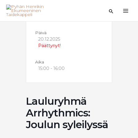
Siirry
sisältöön
Hae
Päivä
20.12.2025
Päättynyt!
Aika
15:00 - 16:00
Lauluryhmä
Arrhythmics:
Joulun syleilyssä