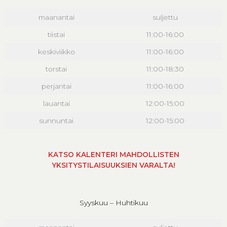
maanantai
suljettu
tiistai
11:00-16:00
keskiviikko
11:00-16:00
torstai
11:00-18:30
perjantai
11:00-16:00
lauantai
12:00-15:00
sunnuntai
12:00-15:00
KATSO KALENTERI MAHDOLLISTEN
YKSITYSTILAISUUKSIEN VARALTA!
Syyskuu – Huhtikuu