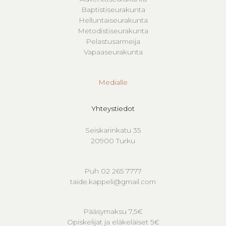
Baptistiseurakunta
Helluntaiseurakunta
Metodistiseurakunta
Pelastusarmeija
Vapaaseurakunta
Medialle
Yhteystiedot
Seiskarinkatu 35
20900 Turku
Puh 02 265 7777
taide.kappeli@gmail.com
Pääsymaksu 7,5€
Opiskelijat ja eläkeläiset 5€