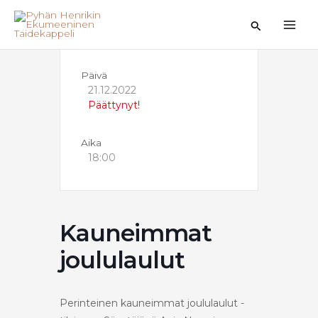
Siirry
sisältöön
Hae
Päivä
21.12.2022
Päättynyt!
Aika
18:00
Kauneimmat
joululaulut
Perinteinen kauneimmat joululaulut -