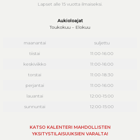
Lapset alle 15 vuotta ilmaiseksi.
Aukioloajat
Toukokuu – Elokuu
maanantai
suljettu
tiistai
11:00-16:00
keskiviikko
11:00-16:00
torstai
11:00-18:30
perjantai
11:00-16:00
lauantai
12:00-15:00
sunnuntai
12:00-15:00
KATSO KALENTERI MAHDOLLISTEN
YKSITYSTILAISUUKSIEN VARALTA!