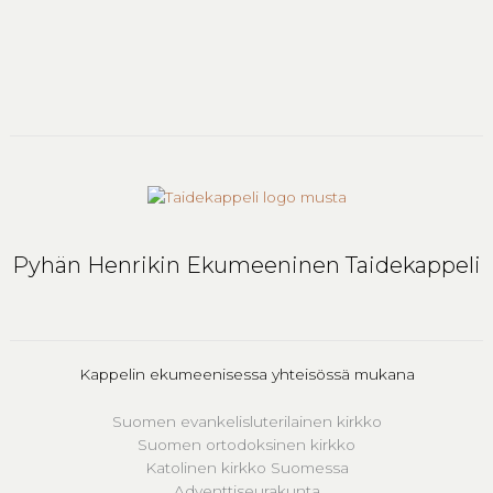
Pyhän Henrikin Ekumeeninen Taidekappeli
Kappelin ekumeenisessa yhteisössä mukana
Suomen evankelisluterilainen kirkko
Suomen ortodoksinen kirkko
Katolinen kirkko Suomessa
Adventtiseurakunta