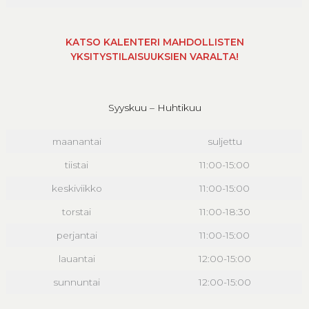
KATSO KALENTERI MAHDOLLISTEN
YKSITYSTILAISUUKSIEN VARALTA!
Syyskuu – Huhtikuu
maanantai
suljettu
tiistai
11:00-15:00
keskiviikko
11:00-15:00
torstai
11:00-18:30
perjantai
11:00-15:00
lauantai
12:00-15:00
sunnuntai
12:00-15:00