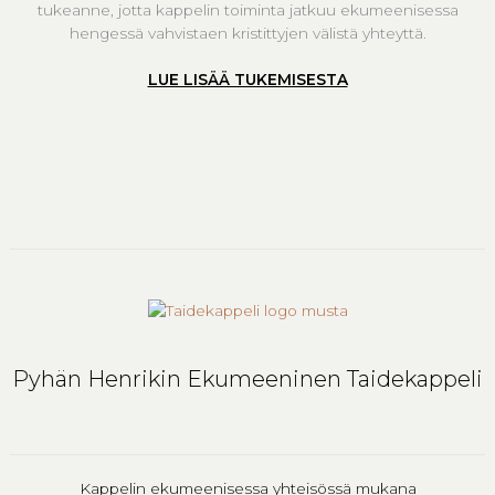
tukeanne, jotta kappelin toiminta jatkuu ekumeenisessa
hengessä vahvistaen kristittyjen välistä yhteyttä.
LUE LISÄÄ TUKEMISESTA
Pyhän Henrikin Ekumeeninen Taidekappeli
Kappelin ekumeenisessa yhteisössä mukana