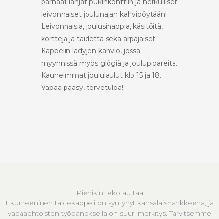
parhaat lahjat pukinkonttiin ja herkulliset
leivonnaiset joulunajan kahvipöytään!
Leivonnaisia, joulusinappia, käsitöitä,
kortteja ja taidetta sekä arpajaiset.
Kappelin ladyjen kahvio, jossa
myynnissä myös glögiä ja joulupipareita.
Kauneimmat joululaulut klo 15 ja 18.
Vapaa pääsy, tervetuloa!
Pienikin teko auttaa
Ekumeeninen taidekappeli on syntynyt kansalaishankkeena, ja
vapaaehtoisten työpanoksella on suuri merkitys. Tarvitsemme