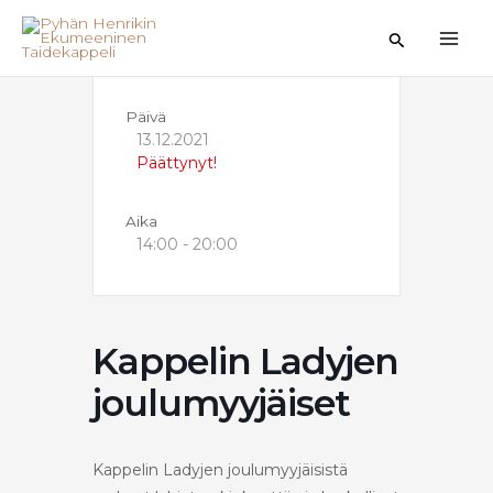
Siirry
sisältöön
Hae
Päivä
13.12.2021
Päättynyt!
Aika
14:00 - 20:00
Kappelin Ladyjen
joulumyyjäiset
Kappelin Ladyjen joulumyyjäisistä