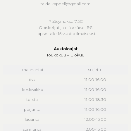
taide.kappeli@gmail.com
Pääsymaksu 7,5€
Opiskelijat ja eläkeläiset 5€
Lapset alle 15 vuotta ilmaiseksi.
Aukioloajat
Toukokuu – Elokuu
maanantai
suljettu
tiistai
11:00-16:00
keskiviikko
11:00-16:00
torstai
11:00-18:30
perjantai
11:00-16:00
lauantai
12:00-15:00
sunnuntai
12:00-15:00