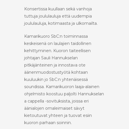
Konsertissa kuullaan sekä vanhoja
tuttuja joululauluja että uudempia
joululauluja, kotimaasta ja ulkomailta.
Kamarikuoro SbC:n toiminnassa
keskeisenä on laulajien taidollinen
kehittyminen. Kuoron taiteellisen
johtajan Sauli Hannukselan
pitkäjänteinen ja innostava ote
äänenmuodostustyötä kohtaan
kuuluukin jo SbC:n yhtenäisessä
soundissa. Kamarikuoron laaja-alainen
ohjelmisto koostuu paljolti Hannukselan
a cappella -sovituksista, joissa eri
äänialojen omaleimaiset sävyt
kietoutuvat yhteen ja tuovat esiin
kuoron parhaan soinnin.