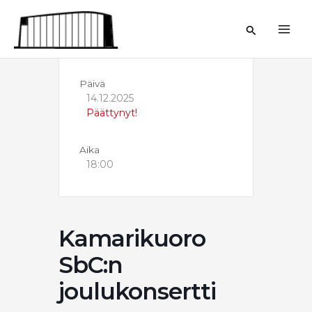
Siirry
sisältöön
Hae
Päivä
14.12.2025
Päättynyt!
Aika
18:00
Kamarikuoro
SbC:n
joulukonsertti