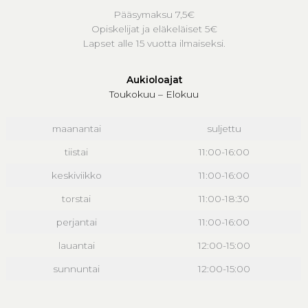
Pääsymaksu 7,5€
Opiskelijat ja eläkeläiset 5€
Lapset alle 15 vuotta ilmaiseksi.
Aukioloajat
Toukokuu – Elokuu
maanantai
suljettu
tiistai
11:00-16:00
keskiviikko
11:00-16:00
torstai
11:00-18:30
perjantai
11:00-16:00
lauantai
12:00-15:00
sunnuntai
12:00-15:00