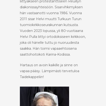
liittyäkseen protestanttiseen Reuillyn
diakonissayhteisöön. Sisarvihkimyksen
hän vastaanotti vuonna 1986. Vuonna
2011 sisar Helvi muutti Turkuun Turun
tuomiokirkkoseurakunnan kutsusta.
Vuoden 2023 lopussa, yli 80-vuotiaana
Helvi Pulla liittyi ortodoksiseen kirkkoon,
joka oli hänelle tuttu jo nuoruudesta
saakka. Hän toimii vapaaehtoisena
saattohoitokoti Karina-Kodissa.
Hartaus on avoin kaikille ja sinne on
vapaa pääsy. Lämpimästi tervetuloa
Taidekappeliin!