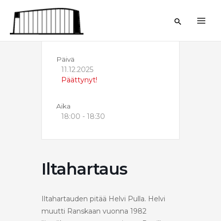
Siirry
sisältöön
Hae
Päivä
11.12.2025
Päättynyt!
Aika
18:00 - 18:30
Iltahartaus
Iltahartauden pitää Helvi Pulla. Helvi
muutti Ranskaan vuonna 1982