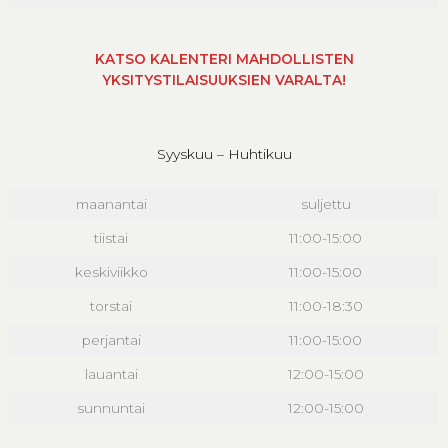
KATSO KALENTERI MAHDOLLISTEN
YKSITYSTILAISUUKSIEN VARALTA!
Syyskuu – Huhtikuu
maanantai
suljettu
tiistai
11:00-15:00
keskiviikko
11:00-15:00
torstai
11:00-18:30
perjantai
11:00-15:00
lauantai
12:00-15:00
sunnuntai
12:00-15:00