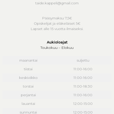
taide.kappeli@gmail.com
Pääsymaksu 7,5€
Opiskelijat ja eläkeläiset 5€
Lapset alle 15 vuotta ilmaiseksi.
Aukioloajat
Toukokuu – Elokuu
maanantai
suljettu
tiistai
11:00-16:00
keskiviikko
11:00-16:00
torstai
11:00-18:30
perjantai
11:00-16:00
lauantai
12:00-15:00
sunnuntai
12:00-15:00