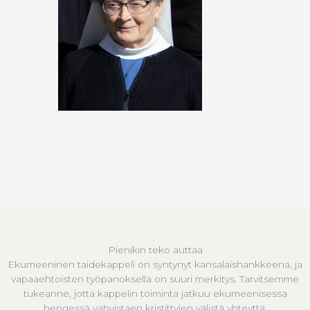
Pienikin teko auttaa
Ekumeeninen taidekappeli on syntynyt kansalaishankkeena, ja
vapaaehtoisten työpanoksella on suuri merkitys. Tarvitsemme
tukeanne, jotta kappelin toiminta jatkuu ekumeenisessa
hengessä vahvistaen kristittyjen välistä yhteyttä.