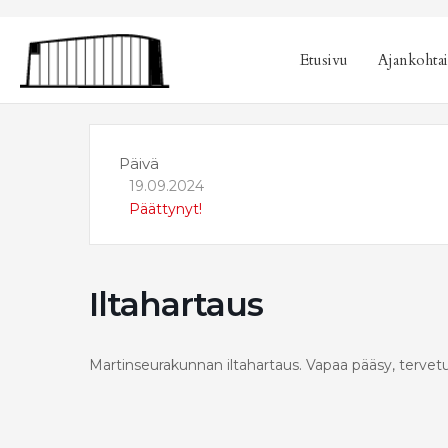
sisältöön
Etusivu
Ajankohtai
Päivä
19.09.2024
Päättynyt!
Iltahartaus
Martinseurakunnan iltahartaus. Vapaa pääsy, tervetu