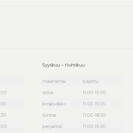
Syyskuu – Huhtikuu
maanantai
suljettu
6:00
tiistai
11:00-15:00
6:00
keskiviikko
11:00-15:00
:30
torstai
11:00-18:30
6:00
perjantai
11:00-15:00