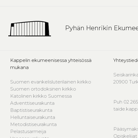
Pyhän Henrikin Ekumee
Kappelin ekumeenisessa yhteisössä
Yhteystied
mukana
Seiskarink
Suomen evankelisluterilainen kirkko
20900 Tur
Suomen ortodoksinen kirkko
Katolinen kirkko Suomessa
Puh 02 265
Adventtiseurakunta
taide.kap
Baptistiseurakunta
Helluntaiseurakunta
Metodistiseurakunta
Pääsymaks
Pelastusarmeija
Opiskelijat