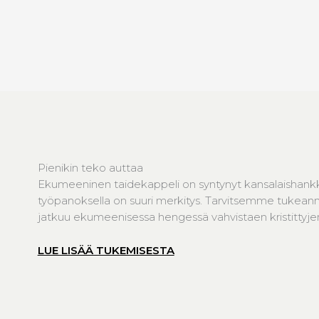
Pienikin teko auttaa
Ekumeeninen taidekappeli on syntynyt kansalaishank
työpanoksella on suuri merkitys. Tarvitsemme tukeanne
jatkuu ekumeenisessa hengessä vahvistaen kristittyjen 
LUE LISÄÄ TUKEMISESTA