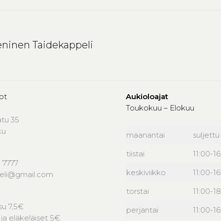
ninen Taidekappeli
ot
Aukioloajat
Toukokuu – Elokuu
atu 35
ku
maanantai
suljettu
tiistai
11:00-1
 7777
keskiviikko
11:00-1
peli@gmail.com
torstai
11:00-18
u 7,5€
perjantai
11:00-1
 ja eläkeläiset 5€