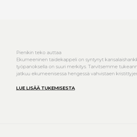
Pienikin teko auttaa
Ekumeeninen taidekappeli on syntynyt kansalaishank
työpanoksella on suuri merkitys. Tarvitsemme tukeanne
jatkuu ekumeenisessa hengessä vahvistaen kristittyjen 
LUE LISÄÄ TUKEMISESTA