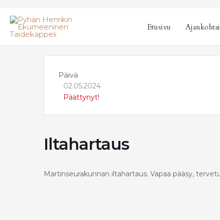
sisältöön
Etusivu
Ajankohtai
Päivä
02.05.2024
Päättynyt!
Iltahartaus
Martinseurakunnan iltahartaus. Vapaa pääsy, tervetu