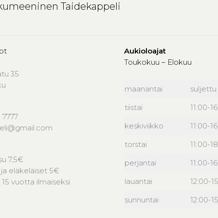
kumeeninen Taidekappeli
ot
Aukioloajat
Toukokuu – Elokuu
atu 35
ku
maanantai
suljettu
tiistai
11:00-1
 7777
keskiviikko
11:00-1
peli@gmail.com
torstai
11:00-18
u 7,5€
perjantai
11:00-1
 ja eläkeläiset 5€
lauantai
12:00-1
 15 vuotta ilmaiseksi.
sunnuntai
12:00-1