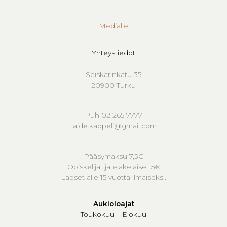
Medialle
Yhteystiedot
Seiskarinkatu 35
20900 Turku
Puh 02 265 7777
taide.kappeli@gmail.com
Pääsymaksu 7,5€
Opiskelijat ja eläkeläiset 5€
Lapset alle 15 vuotta ilmaiseksi.
Aukioloajat
Toukokuu – Elokuu