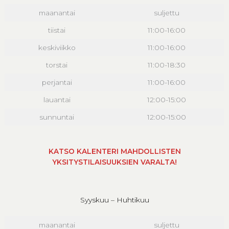
maanantai
suljettu
tiistai
11:00-16:00
keskiviikko
11:00-16:00
torstai
11:00-18:30
perjantai
11:00-16:00
lauantai
12:00-15:00
sunnuntai
12:00-15:00
KATSO KALENTERI MAHDOLLISTEN
YKSITYSTILAISUUKSIEN VARALTA!
Syyskuu – Huhtikuu
maanantai
suljettu