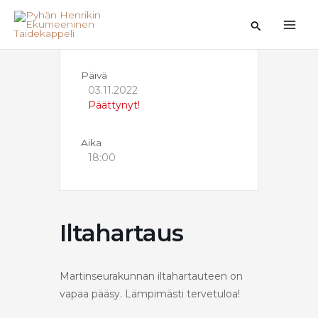
Siirry
sisältöön
Hae
Päivä
03.11.2022
Päättynyt!
Aika
18:00
Iltahartaus
Martinseurakunnan iltahartauteen on
vapaa pääsy. Lämpimästi tervetuloa!