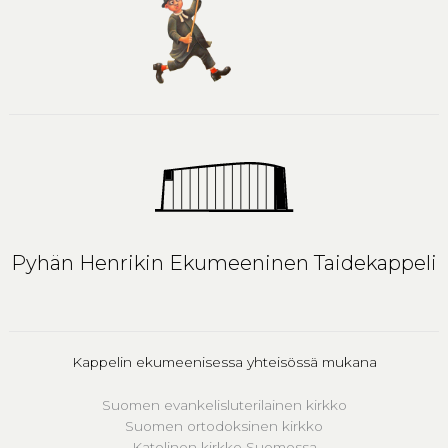
Pyhän Henrikin Ekumeeninen Taidekappeli
Kappelin ekumeenisessa yhteisössä mukana
Suomen evankelisluterilainen kirkko
Suomen ortodoksinen kirkko
Katolinen kirkko Suomessa