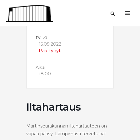
Siirry
sisältöön
Hae
Päivä
15.09.2022
Päättynyt!
Aika
18:00
Iltahartaus
Martinseurakunnan iltahartauteen on
vapaa pääsy. Lämpimästi tervetuloa!