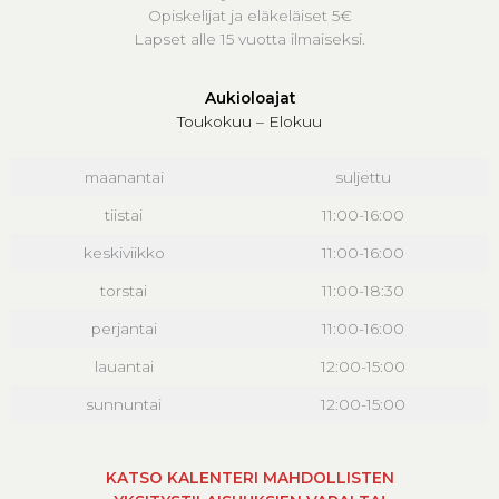
Opiskelijat ja eläkeläiset 5€
Lapset alle 15 vuotta ilmaiseksi.
Aukioloajat
Toukokuu – Elokuu
maanantai
suljettu
tiistai
11:00-16:00
keskiviikko
11:00-16:00
torstai
11:00-18:30
perjantai
11:00-16:00
lauantai
12:00-15:00
sunnuntai
12:00-15:00
KATSO KALENTERI MAHDOLLISTEN