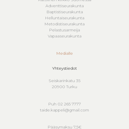
Adventtiseurakunta
Baptistiseurakunta
Helluntaiseurakunta
Metodistiseurakunta
Pelastusarmeija
Vapaaseurakunta
Medialle
Yhteystiedot
Seiskarinkatu 35
20900 Turku
Puh 02 265 7777
taide.kappeli@gmail.com
Pääsymaksu 7,5€