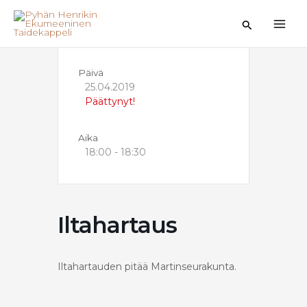
Siirry
sisältöön
Hae
Päivä
25.04.2019
Päättynyt!
Aika
18:00 - 18:30
Iltahartaus
Iltahartauden pitää Martinseurakunta.