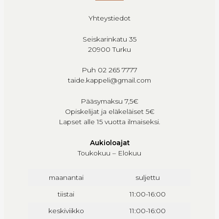
Yhteystiedot
Seiskarinkatu 35
20900 Turku
Puh 02 265 7777
taide.kappeli@gmail.com
Pääsymaksu 7,5€
Opiskelijat ja eläkeläiset 5€
Lapset alle 15 vuotta ilmaiseksi.
Aukioloajat
Toukokuu – Elokuu
maanantai
suljettu
tiistai
11:00-16:00
keskiviikko
11:00-16:00