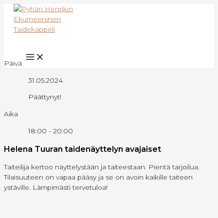
Siirry
sisältöön
Hae
Päivä
31.05.2024
Päättynyt!
Aika
18:00 - 20:00
Helena Tuuran taidenäyttelyn avajaiset
Taiteilija kertoo näyttelystään ja taiteestaan. Pientä tarjoilua.
Tilaisuuteen on vapaa pääsy ja se on avoin kaikille taiteen
ystäville. Lämpimästi tervetuloa!