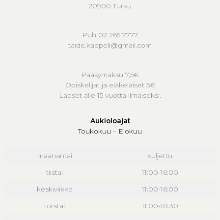
20900 Turku
Puh 02 265 7777
taide.kappeli@gmail.com
Pääsymaksu 7,5€
Opiskelijat ja eläkeläiset 5€
Lapset alle 15 vuotta ilmaiseksi.
Aukioloajat
Toukokuu – Elokuu
maanantai
suljettu
tiistai
11:00-16:00
keskiviikko
11:00-16:00
torstai
11:00-18:30