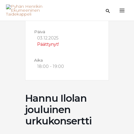
Siirry
sisältöön
Hae
Päivä
03.12.2025
Päättynyt!
Aika
18:00 - 19:00
Hannu Ilolan
jouluinen
urkukonsertti