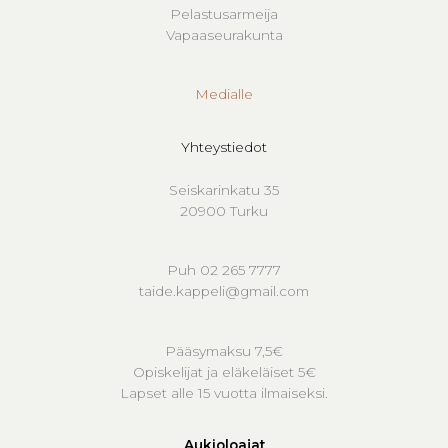
Pelastusarmeija
Vapaaseurakunta
Medialle
Yhteystiedot
Seiskarinkatu 35
20900 Turku
Puh 02 265 7777
taide.kappeli@gmail.com
Pääsymaksu 7,5€
Opiskelijat ja eläkeläiset 5€
Lapset alle 15 vuotta ilmaiseksi.
Aukioloajat