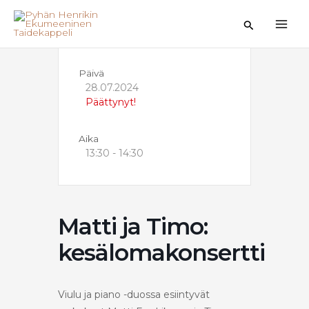
Siirry
sisältöön
Hae
Päivä
28.07.2024
Päättynyt!
Aika
13:30 - 14:30
Matti ja Timo:
kesälomakonsertti
Viulu ja piano -duossa esiintyvät