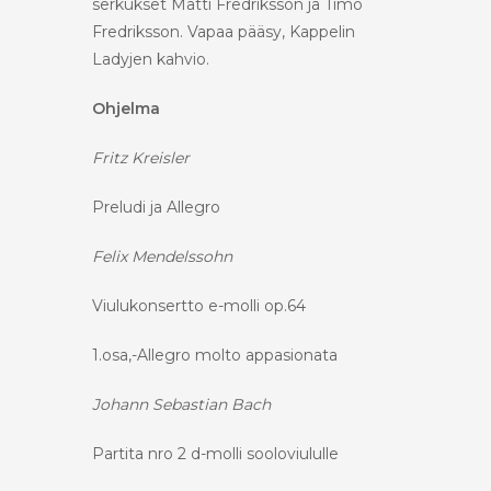
serkukset Matti Fredriksson ja Timo
Fredriksson. Vapaa pääsy, Kappelin
Ladyjen kahvio.
Ohjelma
Fritz Kreisler
Preludi ja Allegro
Felix Mendelssohn
Viulukonsertto e-molli op.64
1.osa,-Allegro molto appasionata
Johann Sebastian Bach
Partita nro 2 d-molli sooloviululle