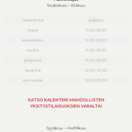
Toukokuu – Elokuu
maanantai
suljettu
tiistai
11:00-16:00
keskiviikko
11:00-16:00
torstai
11:00-18:30
perjantai
11:00-16:00
lauantai
12:00-15:00
sunnuntai
12:00-15:00
KATSO KALENTERI MAHDOLLISTEN
YKSITYSTILAISUUKSIEN VARALTA!
Syyskuu – Huhtikuu