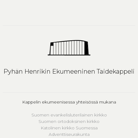
Pyhän Henrikin Ekumeeninen Taidekappeli
Kappelin ekumeenisessa yhteisössä mukana
Suomen evankelisluterilainen kirkko
Suomen ortodoksinen kirkko
Katolinen kirkko Suomessa
Adventtiseurakunta