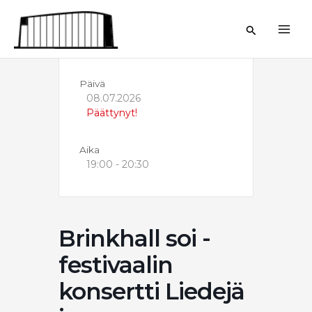
Siirry
sisältöön
Hae
Päivä
08.07.2026
Päättynyt!
Aika
19:00 - 20:30
Brinkhall soi -
festivaalin
konsertti Liedejä