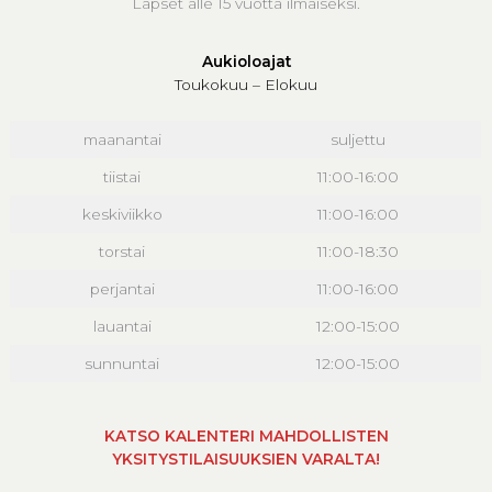
Lapset alle 15 vuotta ilmaiseksi.
Aukioloajat
Toukokuu – Elokuu
maanantai
suljettu
tiistai
11:00-16:00
keskiviikko
11:00-16:00
torstai
11:00-18:30
perjantai
11:00-16:00
lauantai
12:00-15:00
sunnuntai
12:00-15:00
KATSO KALENTERI MAHDOLLISTEN
YKSITYSTILAISUUKSIEN VARALTA!