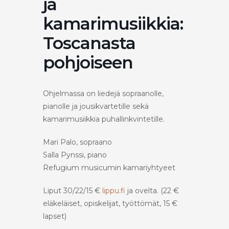
ja
kamarimusiikkia:
Toscanasta
pohjoiseen
Ohjelmassa on liedejä sopraanolle,
pianolle ja jousikvartetille sekä
kamarimusiikkia puhallinkvintetille.
Mari Palo, sopraano
Salla Pynssi, piano
Refugium musicumin kamariyhtyeet
Liput 30/22/15 €
lippu.fi
ja ovelta. (22 €
eläkeläiset, opiskelijat, työttömät, 15 €
lapset)