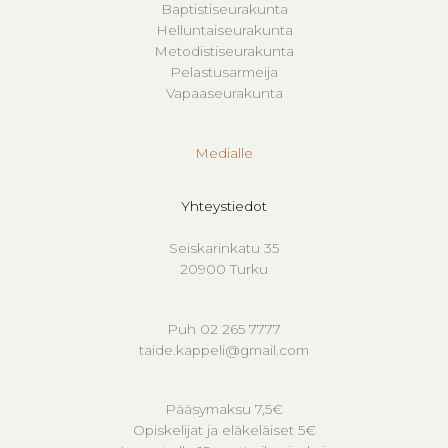
Baptistiseurakunta
Helluntaiseurakunta
Metodistiseurakunta
Pelastusarmeija
Vapaaseurakunta
Medialle
Yhteystiedot
Seiskarinkatu 35
20900 Turku
Puh 02 265 7777
taide.kappeli@gmail.com
Pääsymaksu 7,5€
Opiskelijat ja eläkeläiset 5€