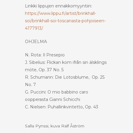
Linkki lippujen ennakkomyyntiin:
https://www.lippu.fi/artist/brinkhall-
soi/brinkhall-soi-toscanasta-pohjoiseen-
4177913/
OHJELMA
N. Rota: Il Presepio
J. Sibelius: Flickan kom ifrån sin älsklings
möte, Op. 37 No. 5
R. Schumann: Die Lotosblume, Op. 25
No. 7
G. Puccini: O mio babbino caro
oopperasta Gianni Schicchi
C. Nielsen: Puhallinkvintetto, Op. 43
Salla Pynssi, kuva Ralf Åström