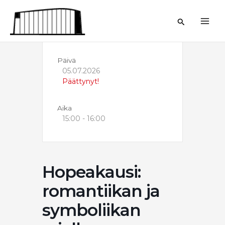
Siirry
sisältöön
Hae
Päivä
05.07.2026
Päättynyt!
Aika
15:00 - 16:00
Hopeakausi:
romantiikan ja
symboliikan