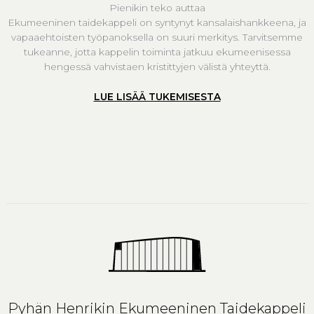
Pienikin teko auttaa
Ekumeeninen taidekappeli on syntynyt kansalaishankkeena, ja
vapaaehtoisten työpanoksella on suuri merkitys. Tarvitsemme
tukeanne, jotta kappelin toiminta jatkuu ekumeenisessa
hengessä vahvistaen kristittyjen välistä yhteyttä.
LUE LISÄÄ TUKEMISESTA
Pyhän Henrikin Ekumeeninen Taidekappeli