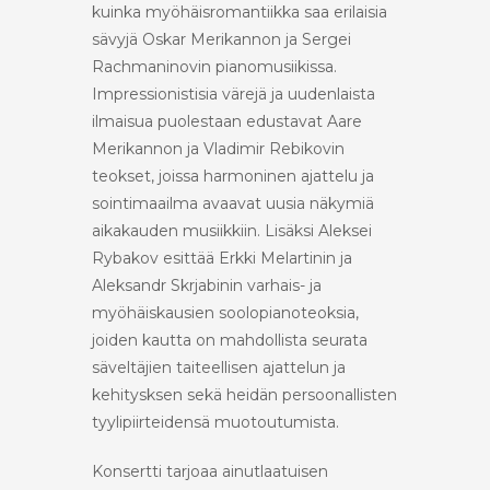
kuinka myöhäisromantiikka saa erilaisia
sävyjä Oskar Merikannon ja Sergei
Rachmaninovin pianomusiikissa.
Impressionistisia värejä ja uudenlaista
ilmaisua puolestaan edustavat Aare
Merikannon ja Vladimir Rebikovin
teokset, joissa harmoninen ajattelu ja
sointimaailma avaavat uusia näkymiä
aikakauden musiikkiin. Lisäksi Aleksei
Rybakov esittää Erkki Melartinin ja
Aleksandr Skrjabinin varhais- ja
myöhäiskausien soolopianoteoksia,
joiden kautta on mahdollista seurata
säveltäjien taiteellisen ajattelun ja
kehitysksen sekä heidän persoonallisten
tyylipiirteidensä muotoutumista.
Konsertti tarjoaa ainutlaatuisen