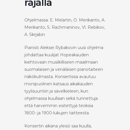
rajalla
Ohjelmassa: E. Melartin, O. Merikanto, A.
Merikanto, S. Rachmaninov, Vl. Rebikov,
A. Skrjabin
Pianisti Aleksei Rybakovin uusi ohjelma
johdattaa kuulijat Hopeakauden
kiehtovaan musiikilliseen maailmaan
suomalaisen ja venäläisen pianotaiteen
näkökulmasta. Konsertissa avautuu
monipuolinen katsaus aikakauden
tyylisuuntiin ja sävelkieleen, kun
ohjelmassa kuullaan sekä tunnettuja
että harvemmin esitettyjä teoksia
1800- ja 1900-lukujen taitteesta.
Konsertin aikana yleisö saa kuulla,