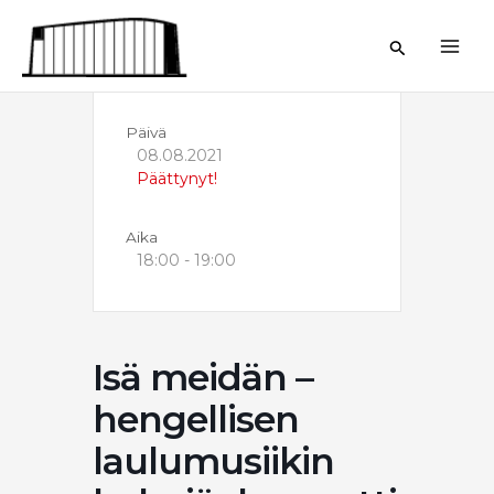
Siirry
sisältöön
Hae
Päivä
08.08.2021
Päättynyt!
Aika
18:00 - 19:00
Isä meidän –
hengellisen
laulumusiikin