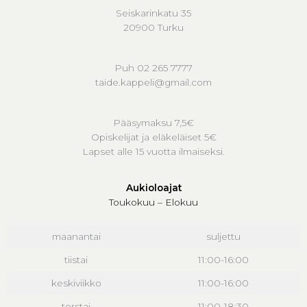
Seiskarinkatu 35
20900 Turku
Puh 02 265 7777
taide.kappeli@gmail.com
Pääsymaksu 7,5€
Opiskelijat ja eläkeläiset 5€
Lapset alle 15 vuotta ilmaiseksi.
Aukioloajat
Toukokuu – Elokuu
maanantai
suljettu
tiistai
11:00-16:00
keskiviikko
11:00-16:00
torstai
11:00-18:30