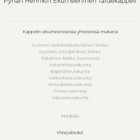
Pyhän Henrikin Ekumeeninen Taidekappeli
Kappelin ekumeenisessa yhteisössä mukana
Suomen evankelisluterilainen kirkko
Suomen ortodoksinen kirkko
Katolinen kirkko Suomessa
Adventtiseurakunta
Baptistiseurakunta
Helluntaiseurakunta
Metodistiseurakunta
Pelastusarmeija
Vapaaseurakunta
Medialle
Yhteystiedot