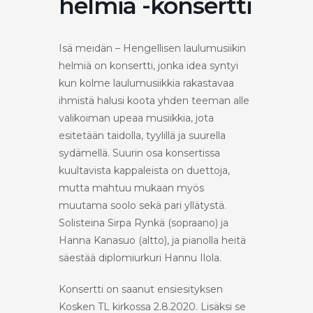
helmiä -konsertti
Isä meidän – Hengellisen laulumusiikin
helmiä on konsertti, jonka idea syntyi
kun kolme laulumusiikkia rakastavaa
ihmistä halusi koota yhden teeman alle
valikoiman upeaa musiikkia, jota
esitetään taidolla, tyylillä ja suurella
sydämellä. Suurin osa konsertissa
kuultavista kappaleista on duettoja,
mutta mahtuu mukaan myös
muutama soolo sekä pari yllätystä.
Solisteina Sirpa Rynkä (sopraano) ja
Hanna Kanasuo (altto), ja pianolla heitä
säestää diplomiurkuri Hannu Ilola.
Konsertti on saanut ensiesityksen
Kosken TL kirkossa 2.8.2020. Lisäksi se